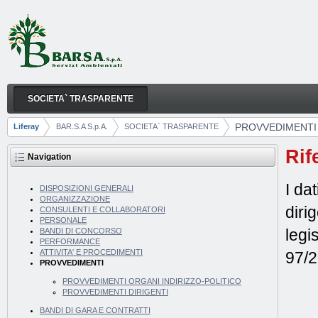
Skip to Content
SOCIETA` TRASPARENTE
PROVVEDIMENTI
Navigation
PROVVEDIMENTI
Liferay
BAR.S.A S.p.A.
SOCIETA` TRASPARENTE
Breadcrumbs
Rif
Navigation
I da
DISPOSIZIONI GENERALI
ORGANIZZAZIONE
diri
CONSULENTI E COLLABORATORI
PERSONALE
legi
BANDI DI CONCORSO
PERFORMANCE
ATTIVITA' E PROCEDIMENTI
97/
PROVVEDIMENTI
PROVVEDIMENTI ORGANI INDIRIZZO-POLITICO
PROVVEDIMENTI DIRIGENTI
BANDI DI GARA E CONTRATTI