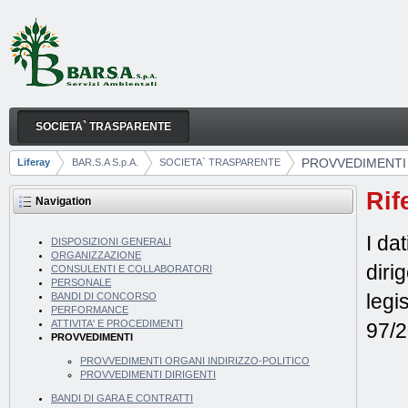
Skip to Content
SOCIETA` TRASPARENTE
PROVVEDIMENTI
Navigation
PROVVEDIMENTI
Liferay
BAR.S.A S.p.A.
SOCIETA` TRASPARENTE
Breadcrumbs
Rif
Navigation
I da
DISPOSIZIONI GENERALI
ORGANIZZAZIONE
diri
CONSULENTI E COLLABORATORI
PERSONALE
legi
BANDI DI CONCORSO
PERFORMANCE
ATTIVITA' E PROCEDIMENTI
97/
PROVVEDIMENTI
PROVVEDIMENTI ORGANI INDIRIZZO-POLITICO
PROVVEDIMENTI DIRIGENTI
BANDI DI GARA E CONTRATTI