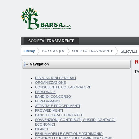
Skip to Content
SOCIETA` TRASPARENTE
SERVIZI EROGATI
Navigation
SERVIZI
Liferay
BAR.S.A S.p.A.
SOCIETA` TRASPARENTE
Breadcrumbs
R
Navigation
Pr
DISPOSIZIONI GENERALI
ORGANIZZAZIONE
CONSULENTI E COLLABORATORI
PERSONALE
BANDI DI CONCORSO
PERFORMANCE
ATTIVITA' E PROCEDIMENTI
PROVVEDIMENTI
BANDI DI GARA E CONTRATTI
SOVVENZIONI, CONTRIBUTI, SUSSIDI, VANTAGGI
ECONOMICI
BILANCI
BENI IMMOBILI E GESTIONE PATRIMONIO
CONTROLLI E RILIEVI SULL'AMMINISTRAZIONE