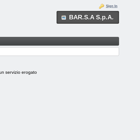
Sign In
BAR.S.A S.p.A.
scun servizio erogato