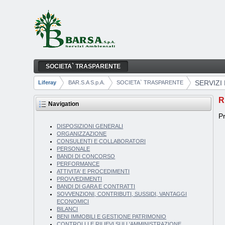
Skip to Content
SOCIETA` TRASPARENTE
SERVIZI EROGATI
Navigation
SERVIZI
Liferay
BAR.S.A S.p.A.
SOCIETA` TRASPARENTE
Breadcrumbs
R
Navigation
Pr
DISPOSIZIONI GENERALI
ORGANIZZAZIONE
CONSULENTI E COLLABORATORI
PERSONALE
BANDI DI CONCORSO
PERFORMANCE
ATTIVITA' E PROCEDIMENTI
PROVVEDIMENTI
BANDI DI GARA E CONTRATTI
SOVVENZIONI, CONTRIBUTI, SUSSIDI, VANTAGGI
ECONOMICI
BILANCI
BENI IMMOBILI E GESTIONE PATRIMONIO
CONTROLLI E RILIEVI SULL'AMMINISTRAZIONE