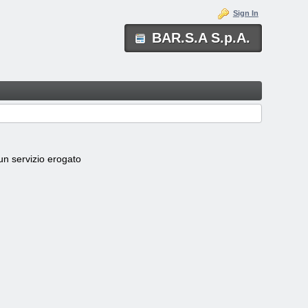
Sign In
BAR.S.A S.p.A.
scun servizio erogato