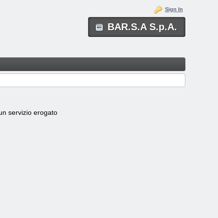
Sign In
BAR.S.A S.p.A.
scun servizio erogato