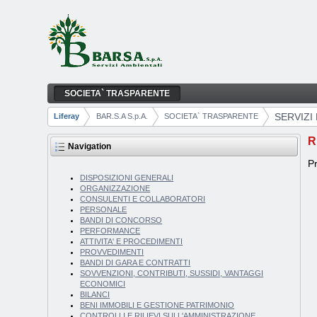
Skip to Content
SOCIETA` TRASPARENTE
SERVIZI EROGATI
Navigation
SERVIZI
Liferay
BAR.S.A S.p.A.
SOCIETA` TRASPARENTE
Breadcrumbs
R
Navigation
Pr
DISPOSIZIONI GENERALI
ORGANIZZAZIONE
CONSULENTI E COLLABORATORI
PERSONALE
BANDI DI CONCORSO
PERFORMANCE
ATTIVITA' E PROCEDIMENTI
PROVVEDIMENTI
BANDI DI GARA E CONTRATTI
SOVVENZIONI, CONTRIBUTI, SUSSIDI, VANTAGGI
ECONOMICI
BILANCI
BENI IMMOBILI E GESTIONE PATRIMONIO
CONTROLLI E RILIEVI SULL'AMMINISTRAZIONE