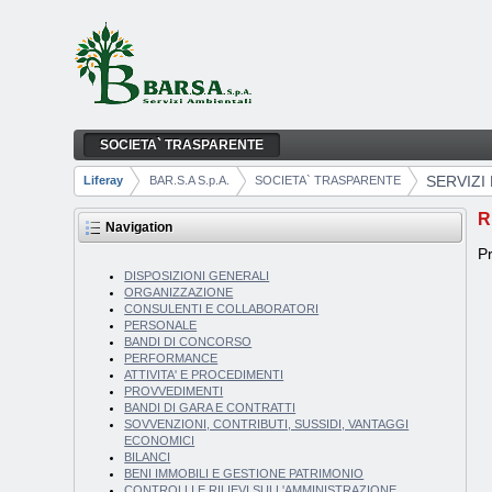
Skip to Content
SOCIETA` TRASPARENTE
SERVIZI EROGATI
Navigation
SERVIZI
Liferay
BAR.S.A S.p.A.
SOCIETA` TRASPARENTE
Breadcrumbs
R
Navigation
Pr
DISPOSIZIONI GENERALI
ORGANIZZAZIONE
CONSULENTI E COLLABORATORI
PERSONALE
BANDI DI CONCORSO
PERFORMANCE
ATTIVITA' E PROCEDIMENTI
PROVVEDIMENTI
BANDI DI GARA E CONTRATTI
SOVVENZIONI, CONTRIBUTI, SUSSIDI, VANTAGGI
ECONOMICI
BILANCI
BENI IMMOBILI E GESTIONE PATRIMONIO
CONTROLLI E RILIEVI SULL'AMMINISTRAZIONE