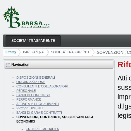
Skip to Content
SOCIETA` TRASPARENTE
SOVVENZIONI, CONTRIBUTI, SUSSIDI, VANTAGGI
Navigation
SOVVENZIONI, C
Liferay
BAR.S.A S.p.A.
SOCIETA` TRASPARENTE
Breadcrumbs
Rif
Navigation
Atti
DISPOSIZIONI GENERALI
ORGANIZZAZIONE
suss
CONSULENTI E COLLABORATORI
PERSONALE
impr
BANDI DI CONCORSO
PERFORMANCE
ATTIVITA' E PROCEDIMENTI
d.lg
PROVVEDIMENTI
BANDI DI GARA E CONTRATTI
legi
SOVVENZIONI, CONTRIBUTI, SUSSIDI, VANTAGGI
ECONOMICI
CRITERI E MODALITÀ