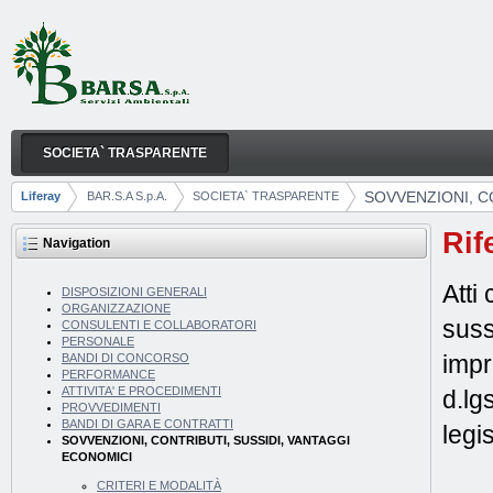
Skip to Content
SOCIETA` TRASPARENTE
SOVVENZIONI, CONTRIBUTI, SUSSIDI, VANTAGGI
Navigation
SOVVENZIONI, C
Liferay
BAR.S.A S.p.A.
SOCIETA` TRASPARENTE
Breadcrumbs
Rif
Navigation
Atti
DISPOSIZIONI GENERALI
ORGANIZZAZIONE
suss
CONSULENTI E COLLABORATORI
PERSONALE
impr
BANDI DI CONCORSO
PERFORMANCE
ATTIVITA' E PROCEDIMENTI
d.lg
PROVVEDIMENTI
BANDI DI GARA E CONTRATTI
legi
SOVVENZIONI, CONTRIBUTI, SUSSIDI, VANTAGGI
ECONOMICI
CRITERI E MODALITÀ