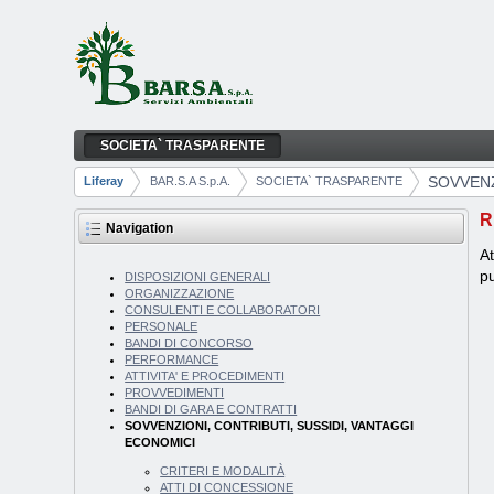
Skip to Content
SOCIETA` TRASPARENTE
SOVVENZIONI, CONTRIBUTI, SUSSIDI, VA
Navigation
SOVVENZ
Liferay
BAR.S.A S.p.A.
SOCIETA` TRASPARENTE
Breadcrumbs
R
Navigation
At
pu
DISPOSIZIONI GENERALI
ORGANIZZAZIONE
CONSULENTI E COLLABORATORI
PERSONALE
BANDI DI CONCORSO
PERFORMANCE
ATTIVITA' E PROCEDIMENTI
PROVVEDIMENTI
BANDI DI GARA E CONTRATTI
SOVVENZIONI, CONTRIBUTI, SUSSIDI, VANTAGGI
ECONOMICI
CRITERI E MODALITÀ
ATTI DI CONCESSIONE