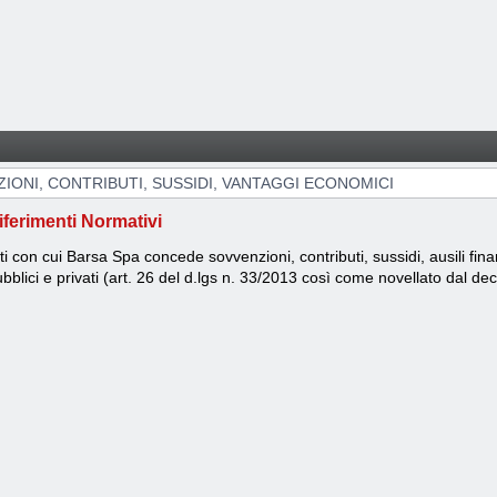
NTAGGI ECONOMICI
IONI, CONTRIBUTI, SUSSIDI, VANTAGGI ECONOMICI
iferimenti Normativi
ti con cui Barsa Spa concede sovvenzioni, contributi, sussidi, ausili fi
bblici e privati (art. 26 del d.lgs n. 33/2013 così come novellato dal de