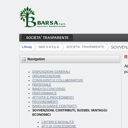
Skip to Content
SOCIETA` TRASPARENTE
SOVVENZIONI, CONTRIBUTI, SUSSIDI, VA
Navigation
SOVVENZ
Liferay
BAR.S.A S.p.A.
SOCIETA` TRASPARENTE
Breadcrumbs
R
Navigation
At
pu
DISPOSIZIONI GENERALI
ORGANIZZAZIONE
CONSULENTI E COLLABORATORI
PERSONALE
BANDI DI CONCORSO
PERFORMANCE
ATTIVITA' E PROCEDIMENTI
PROVVEDIMENTI
BANDI DI GARA E CONTRATTI
SOVVENZIONI, CONTRIBUTI, SUSSIDI, VANTAGGI
ECONOMICI
CRITERI E MODALITÀ
ATTI DI CONCESSIONE