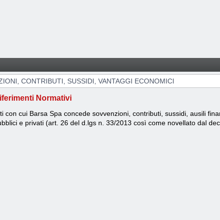
NTAGGI ECONOMICI
IONI, CONTRIBUTI, SUSSIDI, VANTAGGI ECONOMICI
iferimenti Normativi
ti con cui Barsa Spa concede sovvenzioni, contributi, sussidi, ausili fi
bblici e privati (art. 26 del d.lgs n. 33/2013 così come novellato dal de