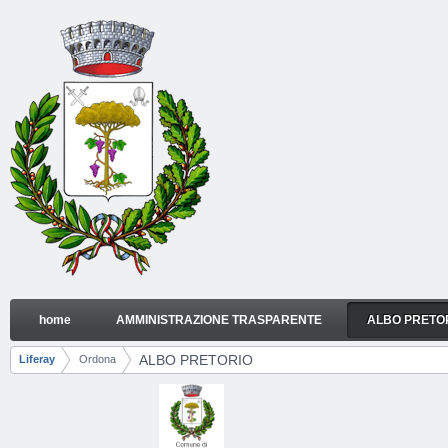
Skip to Content
home
AMMINISTRAZIONE TRASPARENTE
ALBO PRETO
ALBO PRETORIO
Navigation
ALBO PRETORIO
Liferay
Ordona
Breadcrumbs