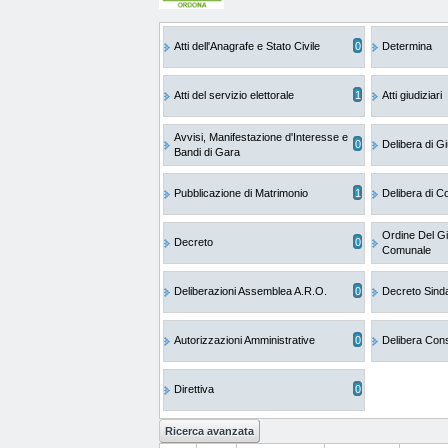
Atti dell'Anagrafe e Stato Civile
0
Determina
Atti del servizio elettorale
1
Atti giudiziari
Avvisi, Manifestazione d'Interesse e
0
Delibera di 
Bandi di Gara
Pubblicazione di Matrimonio
1
Delibera di C
Ordine Del Gi
Decreto
0
Comunale
Deliberazioni Assemblea A.R.O.
0
Decreto Sind
Autorizzazioni Amministrative
0
Delibera Cons
Direttiva
0