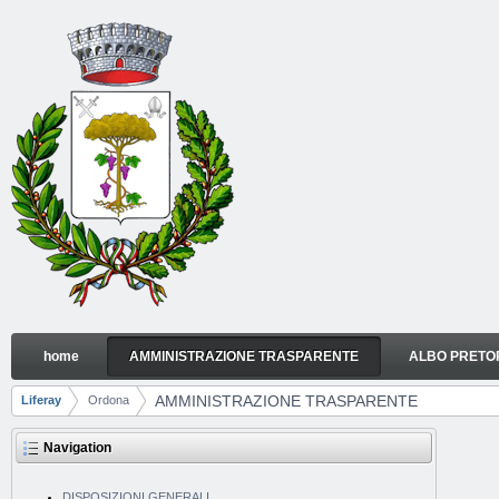
Skip to Content
home
AMMINISTRAZIONE TRASPARENTE
ALBO PRETO
AMMINISTRAZIONE TRASPARENTE
Navigation
AMMINISTRAZIONE TRASPARENTE
Liferay
Ordona
Breadcrumbs
Navigation
DISPOSIZIONI GENERALI