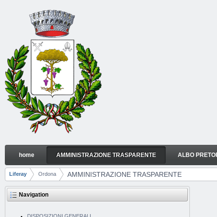
Skip to Content
home
AMMINISTRAZIONE TRASPARENTE
ALBO PRETO
AMMINISTRAZIONE TRASPARENTE
Navigation
AMMINISTRAZIONE TRASPARENTE
Liferay
Ordona
Breadcrumbs
Navigation
DISPOSIZIONI GENERALI