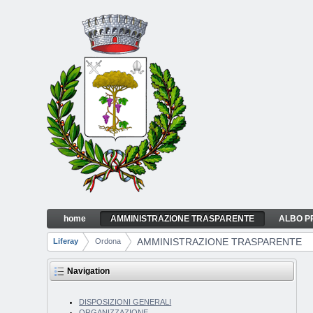
Skip to Content
home
AMMINISTRAZIONE TRASPARENTE
ALBO P
AMMINISTRAZIONE TRASPARENTE
Navigation
AMMINISTRAZIONE TRASPARENTE
Liferay
Ordona
Breadcrumbs
Navigation
DISPOSIZIONI GENERALI
ORGANIZZAZIONE