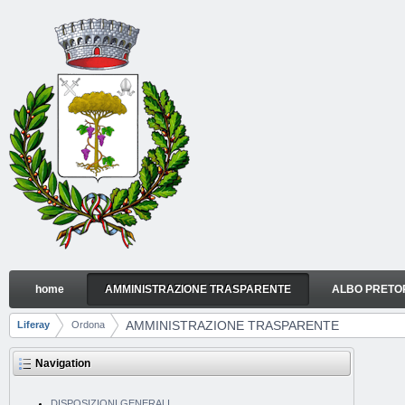
Skip to Content
home
AMMINISTRAZIONE TRASPARENTE
ALBO PRETO
AMMINISTRAZIONE TRASPARENTE
Navigation
AMMINISTRAZIONE TRASPARENTE
Liferay
Ordona
Breadcrumbs
Navigation
DISPOSIZIONI GENERALI