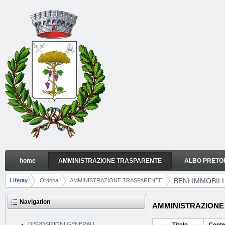
Skip to Content
home
AMMINISTRAZIONE TRASPARENTE
ALBO PRETO
BENI IMMOBILI E GESTIONE PATRIMONIO
Navigation
BENI IMMOBIL
Liferay
Ordona
AMMINISTRAZIONE TRASPARENTE
Breadcrumbs
Navigation
AMMINISTRAZIONE T
DISPOSIZIONI GENERALI
Titolo
Conte