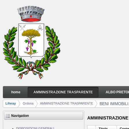
Skip to Content
home
AMMINISTRAZIONE TRASPARENTE
ALBO PRETO
BENI IMMOBILI E GESTIONE PATRIMONIO
Navigation
BENI IMMOBIL
Liferay
Ordona
AMMINISTRAZIONE TRASPARENTE
Breadcrumbs
Navigation
AMMINISTRAZIONE T
DISPOSIZIONI GENERALI
Titolo
Conte