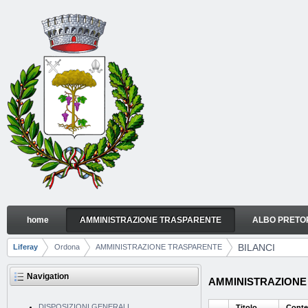
Skip to Content
home
AMMINISTRAZIONE TRASPARENTE
ALBO PRETO
BILANCI
Navigation
BILANCI
Liferay
Ordona
AMMINISTRAZIONE TRASPARENTE
Breadcrumbs
Navigation
AMMINISTRAZIONE 
DISPOSIZIONI GENERALI
Titolo
Conte