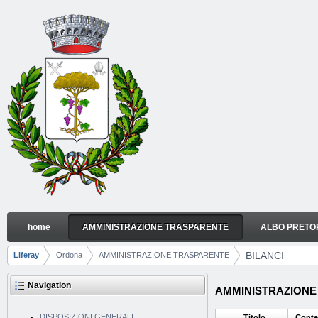
Skip to Content
home
AMMINISTRAZIONE TRASPARENTE
ALBO PRETO
BILANCI
Navigation
BILANCI
Liferay
Ordona
AMMINISTRAZIONE TRASPARENTE
Breadcrumbs
Navigation
AMMINISTRAZIONE 
DISPOSIZIONI GENERALI
Titolo
Conte