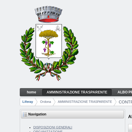
Skip to Content
home
AMMINISTRAZIONE TRASPARENTE
ALBO P
CONTROLLI E RILIEVI SULL'AMMINISTRAZ
Navigation
CONTR
Liferay
Ordona
AMMINISTRAZIONE TRASPARENTE
Breadcrumbs
Navigation
A
DISPOSIZIONI GENERALI
ORGANIZZAZIONE