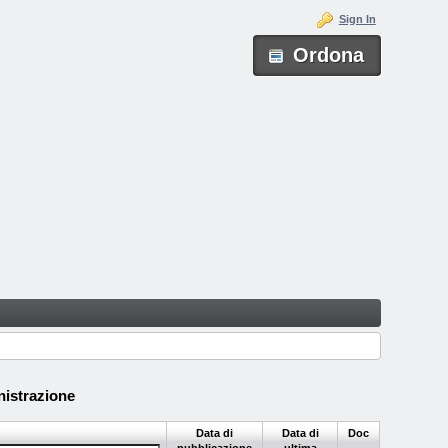
Sign In
Ordona
istrazione
Data di
Data di
Doc