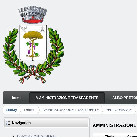
Skip to Content
home
AMMINISTRAZIONE TRASPARENTE
ALBO PRETO
DATI RELATIVI AI PREMI
Navigation
Liferay
Ordona
AMMINISTRAZIONE TRASPARENTE
PERFORMANCE
Breadcrumbs
Navigation
AMMINISTRAZIONE TR
DISPOSIZIONI GENERALI
Titolo
Conte