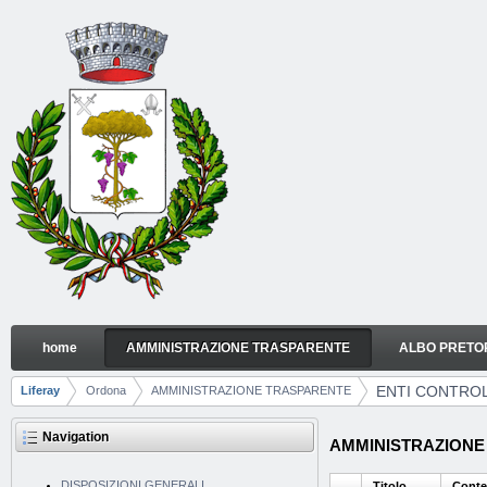
Skip to Content
home
AMMINISTRAZIONE TRASPARENTE
ALBO PRETO
ENTI CONTROLLATI
Navigation
ENTI CONTROL
Liferay
Ordona
AMMINISTRAZIONE TRASPARENTE
Breadcrumbs
Navigation
AMMINISTRAZIONE T
DISPOSIZIONI GENERALI
Titolo
Conte