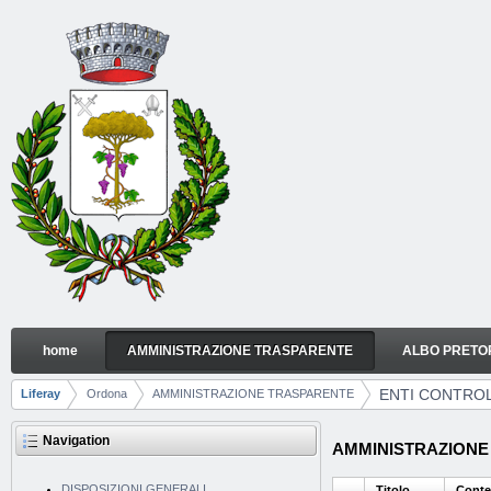
Skip to Content
home
AMMINISTRAZIONE TRASPARENTE
ALBO PRETO
ENTI CONTROLLATI
Navigation
ENTI CONTROL
Liferay
Ordona
AMMINISTRAZIONE TRASPARENTE
Breadcrumbs
Navigation
AMMINISTRAZIONE T
DISPOSIZIONI GENERALI
Titolo
Conte