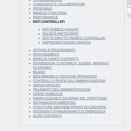
CONSULENTI E COLLABORATORI
PERSONALE
BANDI DI CONCORSO
PERFORMANCE
ENTI CONTROLLATI
ENTI PUBBLICI VIGILATI
SOCIETÀ PARTECIPATE
ENTI DI DIRITTO PRIVATO CONTROLLATI
RAPPRESENTAZIONE GRAFICA
ATTIVITA' E PROCEDIMENTI
PROVVEDIMENTI
BANDI DI GARA E CONTRATTI
SOVVENZIONI, CONTRIBUTI, SUSSIDI, VANTAGGI
ECONOMICI
BILANCI
BENI IMMOBILI E GESTIONE PATRIMONIO
CONTROLLI E RILIEVI SULL'AMMINISTRAZIONE
SERVIZI EROGATI
PAGAMENTI DELL'AMMINISTRAZIONE
OPERE PUBBLICHE
PIANIFICAZIONE E GOVERNO DEL TERRITORIO
INFORMAZIONI AMBIENTALI
STRUTTURE SANITARIE PRIVATE ACCREDITATE
INTERVENTI STRAORDINARI E DI EMERGENZA
ALTRI CONTENUTI