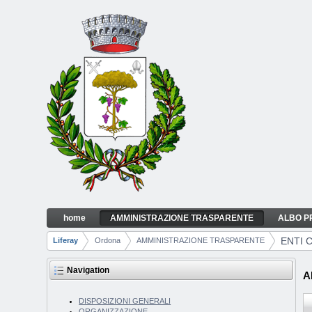
Skip to Content
home
AMMINISTRAZIONE TRASPARENTE
ALBO P
ENTI CONTROLLATI
Navigation
ENTI 
Liferay
Ordona
AMMINISTRAZIONE TRASPARENTE
Breadcrumbs
Navigation
A
DISPOSIZIONI GENERALI
ORGANIZZAZIONE