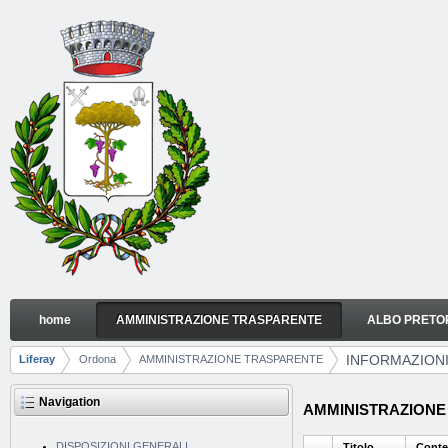
Skip to Content
home
AMMINISTRAZIONE TRASPARENTE
ALBO PRETO
INFORMAZIONI AMBIENTALI
Navigation
INFORMAZIONI
Liferay
Ordona
AMMINISTRAZIONE TRASPARENTE
Breadcrumbs
Navigation
AMMINISTRAZIONE T
DISPOSIZIONI GENERALI
Titolo
Conte