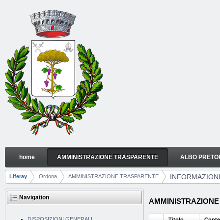
Skip to Content
home
AMMINISTRAZIONE TRASPARENTE
ALBO PRETO
INFORMAZIONI AMBIENTALI
Navigation
INFORMAZIONI
Liferay
Ordona
AMMINISTRAZIONE TRASPARENTE
Breadcrumbs
Navigation
AMMINISTRAZIONE T
DISPOSIZIONI GENERALI
Titolo
Conte