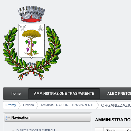
Skip to Content
home
AMMINISTRAZIONE TRASPARENTE
ALBO PRETO
ORGANIZZAZIONE
Navigation
ORGANIZZAZI
Liferay
Ordona
AMMINISTRAZIONE TRASPARENTE
Breadcrumbs
Navigation
AMMINISTRAZION
DISPOSIZIONI GENERALI
Titolo
Co