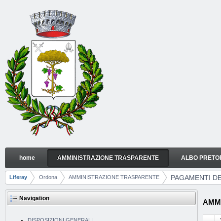
Skip to Content
home
AMMINISTRAZIONE TRASPARENTE
ALBO PRETO
PAGAMENTI DELL'AMMINISTRAZIONE
Navigation
PAGAMENTI DE
Liferay
Ordona
AMMINISTRAZIONE TRASPARENTE
Breadcrumbs
Navigation
AMMI
DISPOSIZIONI GENERALI