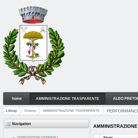
Skip to Content
home
AMMINISTRAZIONE TRASPARENTE
ALBO PRETO
PERFORMANCE
Navigation
PERFORMANC
Liferay
Ordona
AMMINISTRAZIONE TRASPARENTE
Breadcrumbs
Navigation
AMMINISTRAZIONE TR
DISPOSIZIONI GENERALI
Titolo