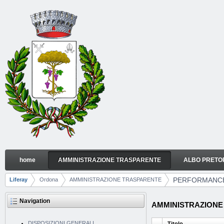
Skip to Content
home
AMMINISTRAZIONE TRASPARENTE
ALBO PRETO
PERFORMANCE
Navigation
PERFORMANC
Liferay
Ordona
AMMINISTRAZIONE TRASPARENTE
Breadcrumbs
Navigation
AMMINISTRAZIONE TR
DISPOSIZIONI GENERALI
Titolo