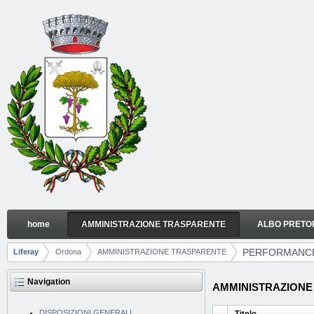
Skip to Content
home
AMMINISTRAZIONE TRASPARENTE
ALBO PRETO
PERFORMANCE
Navigation
PERFORMANC
Liferay
Ordona
AMMINISTRAZIONE TRASPARENTE
Breadcrumbs
Navigation
AMMINISTRAZIONE TR
DISPOSIZIONI GENERALI
Titolo