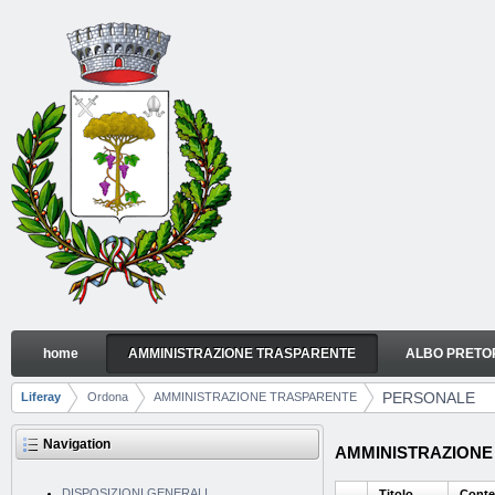
Skip to Content
home
AMMINISTRAZIONE TRASPARENTE
ALBO PRETO
PERSONALE
Navigation
PERSONALE
Liferay
Ordona
AMMINISTRAZIONE TRASPARENTE
Breadcrumbs
Navigation
AMMINISTRAZIONE 
DISPOSIZIONI GENERALI
Titolo
Conte