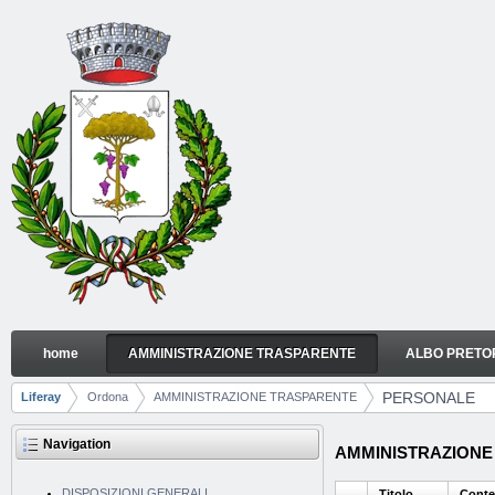
Skip to Content
home
AMMINISTRAZIONE TRASPARENTE
ALBO PRETO
PERSONALE
Navigation
PERSONALE
Liferay
Ordona
AMMINISTRAZIONE TRASPARENTE
Breadcrumbs
Navigation
AMMINISTRAZIONE 
DISPOSIZIONI GENERALI
Titolo
Conte