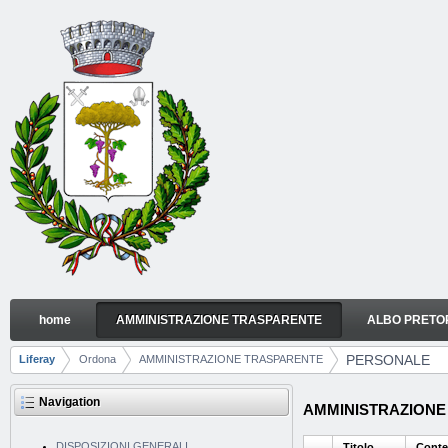
Skip to Content
home
AMMINISTRAZIONE TRASPARENTE
ALBO PRETO
PERSONALE
Navigation
PERSONALE
Liferay
Ordona
AMMINISTRAZIONE TRASPARENTE
Breadcrumbs
Navigation
AMMINISTRAZIONE 
DISPOSIZIONI GENERALI
Titolo
Conte