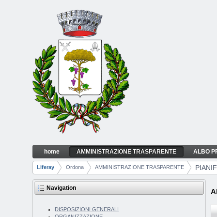
Skip to Content
home
AMMINISTRAZIONE TRASPARENTE
ALBO P
PIANIFICAZIONE E GOVERNO DEL TERRIT
Navigation
PIANI
Liferay
Ordona
AMMINISTRAZIONE TRASPARENTE
Breadcrumbs
Navigation
A
DISPOSIZIONI GENERALI
ORGANIZZAZIONE