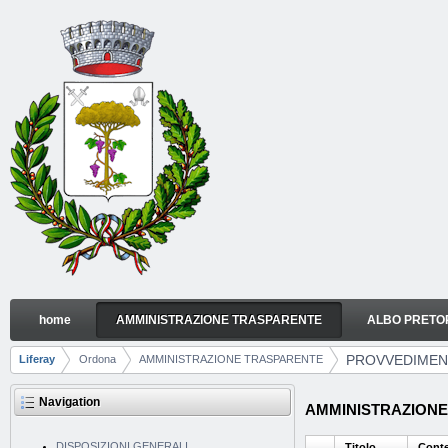
Skip to Content
home
AMMINISTRAZIONE TRASPARENTE
ALBO PRETO
PROVVEDIMENTI
Navigation
PROVVEDIMEN
Liferay
Ordona
AMMINISTRAZIONE TRASPARENTE
Breadcrumbs
Navigation
AMMINISTRAZIONE 
DISPOSIZIONI GENERALI
Titolo
Cont