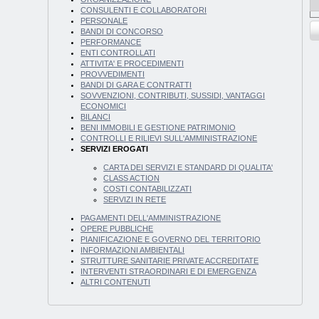
CONSULENTI E COLLABORATORI
PERSONALE
BANDI DI CONCORSO
PERFORMANCE
ENTI CONTROLLATI
ATTIVITA' E PROCEDIMENTI
PROVVEDIMENTI
BANDI DI GARA E CONTRATTI
SOVVENZIONI, CONTRIBUTI, SUSSIDI, VANTAGGI
ECONOMICI
BILANCI
BENI IMMOBILI E GESTIONE PATRIMONIO
CONTROLLI E RILIEVI SULL'AMMINISTRAZIONE
SERVIZI EROGATI
CARTA DEI SERVIZI E STANDARD DI QUALITA'
CLASS ACTION
COSTI CONTABILIZZATI
SERVIZI IN RETE
PAGAMENTI DELL'AMMINISTRAZIONE
OPERE PUBBLICHE
PIANIFICAZIONE E GOVERNO DEL TERRITORIO
INFORMAZIONI AMBIENTALI
STRUTTURE SANITARIE PRIVATE ACCREDITATE
INTERVENTI STRAORDINARI E DI EMERGENZA
ALTRI CONTENUTI