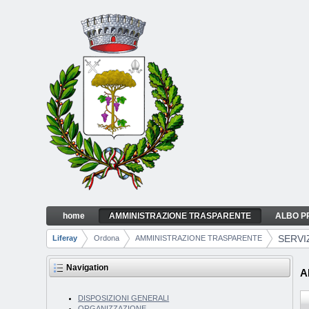
Skip to Content
home
AMMINISTRAZIONE TRASPARENTE
ALBO P
SERVIZI EROGATI
Navigation
SERVI
Liferay
Ordona
AMMINISTRAZIONE TRASPARENTE
Breadcrumbs
Navigation
A
DISPOSIZIONI GENERALI
ORGANIZZAZIONE