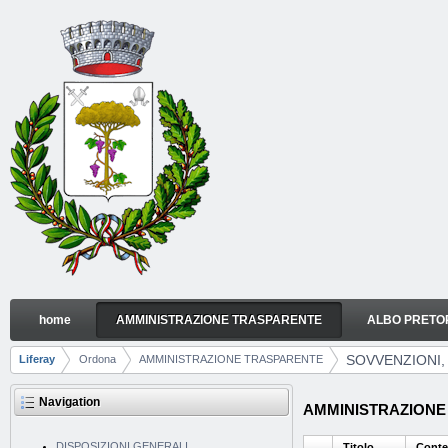
Skip to Content
home
AMMINISTRAZIONE TRASPARENTE
ALBO PRETO
SOVVENZIONI, CONTRIBUTI, SUSSIDI, VANTAGGI
Navigation
SOVVENZIONI,
Liferay
Ordona
AMMINISTRAZIONE TRASPARENTE
Breadcrumbs
Navigation
AMMINISTRAZIONE TR
DISPOSIZIONI GENERALI
Titolo
Conte