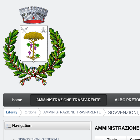
Skip to Content
home
AMMINISTRAZIONE TRASPARENTE
ALBO PRETO
SOVVENZIONI, CONTRIBUTI, SUSSIDI, VANTAGGI
Navigation
SOVVENZIONI,
Liferay
Ordona
AMMINISTRAZIONE TRASPARENTE
Breadcrumbs
Navigation
AMMINISTRAZIONE TR
DISPOSIZIONI GENERALI
Titolo
Conte