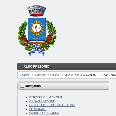
Skip to Content
ALBO PRETORIO
AMMINISTRAZIONE TRASPARENTE
Navigation
AMMINISTRAZIONE TRASPA
Liferay
Uggiano La Chiesa
Breadcrumbs
Navigation
DISPOSIZIONI GENERALI
ORGANIZZAZIONE
CONSULENTI E COLLABORATORI
PERSONALE
BANDI DI CONCORSO