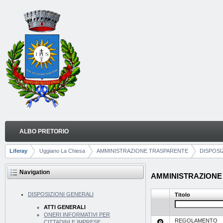
Skip to Content
ALBO PRETORIO
ATTI GENERALI
Navigation
Liferay
Uggiano La Chiesa
AMMINISTRAZIONE TRASPARENTE
DISPOSI
Breadcrumbs
Navigation
AMMINISTRAZIONE T
DISPOSIZIONI GENERALI
Titolo
ATTI GENERALI
ONERI INFORMATIVI PER
REGOLAMENTO
CITTADINI E IMPRESE