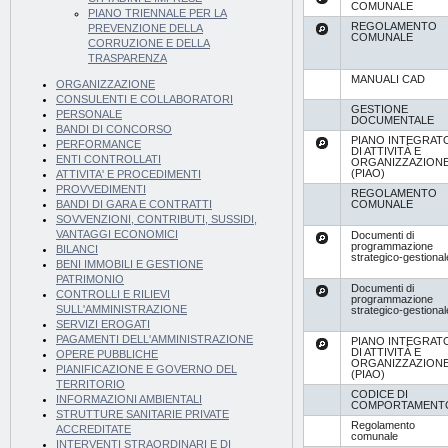
COMUNALE
PIANO TRIENNALE PER LA
REGOLAMENTO
PREVENZIONE DELLA
COMUNALE
CORRUZIONE E DELLA
TRASPARENZA
MANUALI CAD
ORGANIZZAZIONE
CONSULENTI E COLLABORATORI
GESTIONE
PERSONALE
DOCUMENTALE
BANDI DI CONCORSO
PIANO INTEGRAT
PERFORMANCE
DI ATTIVITÀ E
ENTI CONTROLLATI
ORGANIZZAZION
(PIAO)
ATTIVITA' E PROCEDIMENTI
PROVVEDIMENTI
REGOLAMENTO
COMUNALE
BANDI DI GARA E CONTRATTI
SOVVENZIONI, CONTRIBUTI, SUSSIDI,
VANTAGGI ECONOMICI
Documenti di
programmazione
BILANCI
strategico-gestional
BENI IMMOBILI E GESTIONE
PATRIMONIO
Documenti di
CONTROLLI E RILIEVI
programmazione
SULL'AMMINISTRAZIONE
strategico-gestional
SERVIZI EROGATI
PAGAMENTI DELL'AMMINISTRAZIONE
PIANO INTEGRAT
DI ATTIVITÀ E
OPERE PUBBLICHE
ORGANIZZAZION
PIANIFICAZIONE E GOVERNO DEL
(PIAO)
TERRITORIO
CODICE DI
INFORMAZIONI AMBIENTALI
COMPORTAMENT
STRUTTURE SANITARIE PRIVATE
Regolamento
ACCREDITATE
comunale
INTERVENTI STRAORDINARI E DI