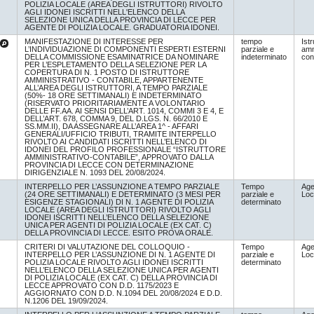
POLIZIA LOCALE (AREA DEGLI ISTRUTTORI) RIVOLTO
AGLI IDONEI ISCRITTI NELL'ELENCO DELLA
SELEZIONE UNICA DELLA PROVINCIA DI LECCE PER
AGENTE DI POLIZIA LOCALE. GRADUATORIA IDONEI.
MANIFESTAZIONE DI INTERESSE PER
tempo
Istr
L’INDIVIDUAZIONE DI COMPONENTI ESPERTI ESTERNI
parziale e
amm
DELLA COMMISSIONE ESAMINATRICE DA NOMINARE
indeterminato
con
PER L’ESPLETAMENTO DELLA SELEZIONE PER LA
COPERTURA DI N. 1 POSTO DI ISTRUTTORE
AMMINISTRATIVO - CONTABILE, APPARTENENTE
ALL’AREA DEGLI ISTRUTTORI, A TEMPO PARZIALE
(50%- 18 ORE SETTIMANALI) E INDETERMINATO
(RISERVATO PRIORITARIAMENTE A VOLONTARIO
DELLE FF.AA. AI SENSI DELL’ART. 1014, COMMI 3 E 4, E
DELL’ART. 678, COMMA 9, DEL D.LGS. N. 66/2010 E
SS.MM.II), DA ASSEGNARE ALL’AREA 1^ - AFFARI
GENERALI/UFFICIO TRIBUTI, TRAMITE INTERPELLO
RIVOLTO AI CANDIDATI ISCRITTI NELL’ELENCO DI
IDONEI DEL PROFILO PROFESSIONALE “ISTRUTTORE
AMMINISTRATIVO-CONTABILE”, APPROVATO DALLA
PROVINCIA DI LECCE CON DETERMINAZIONE
DIRIGENZIALE N. 1093 DEL 20/08/2024.
INTERPELLO PER L’ASSUNZIONE A TEMPO PARZIALE
Tempo
Age
(24 ORE SETTIMANALI) E DETERMINATO (3 MESI PER
parziale e
Loc
ESIGENZE STAGIONALI) DI N. 1 AGENTE DI POLIZIA
determinato
LOCALE (AREA DEGLI ISTRUTTORI) RIVOLTO AGLI
IDONEI ISCRITTI NELL’ELENCO DELLA SELEZIONE
UNICA PER AGENTI DI POLIZIA LOCALE (EX CAT. C)
DELLA PROVINCIA DI LECCE. ESITO PROVA ORALE.
CRITERI DI VALUTAZIONE DEL COLLOQUIO -
Tempo
Age
INTERPELLO PER L’ASSUNZIONE DI N. 1 AGENTE DI
parziale e
Loc
POLIZIA LOCALE RIVOLTO AGLI IDONEI ISCRITTI
determinato
NELL’ELENCO DELLA SELEZIONE UNICA PER AGENTI
DI POLIZIA LOCALE (EX CAT. C) DELLA PROVINCIA DI
LECCE APPROVATO CON D.D. 1175/2023 E
AGGIORNATO CON D.D. N.1094 DEL 20/08/2024 E D.D.
N.1206 DEL 19/09/2024.