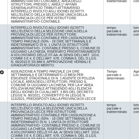
AMMINISTRATIVO-CONTABILE, AREA DEGLI
indeterminato
con
ISTRUTTORI, PRESSO L`AREA 1^ AFFARI
GENERALI/UFFICIO TRIBUTI ATTRAVERSO
INTERPELLO RIVOLTO AGLI IDONEI ISCRITTI
NELL’ELENCO DELLA SELEZIONE UNICA DELLA
PROVINCIA DI LECCE PER ISTRUTTORE
AMMINISTRATIVO-CONTABILE.
INTERPELLO RIVOLTO AGLI IDONEI ISCRITTI
tempo
Istr
NELL’ELENCO DELLA SELEZIONE UNICA DELLA
parziale e
amm
PROVINCIA DI LECCE PER ISTRUTTORE
indeterminato
con
AMMINISTRATIVO-CONTABILE PER L’ASSUNZIONE A
TEMPO PARZIALE (50% - 18 ORE SETTIMANALI) E
INDETERMINATO DI N. 1 UNITÀ DI ISTRUTTORE
AMMINISTRATIVO- CONTABILE PRESSO IL COMUNE DI
UGGIANO LA CHIESA, RISERVATO PRIORITARIAMENTE
A VOLONTARIO DELLE FF.AA. AI SENSI DELL’ART. 1014,
COMMI 3 E 4, E DELL’ART. 678, COMMA 9, DEL D.LGS.
N. 66/2010 E SS.MM.II. APPROVAZIONE VERBALI E
GRADUATORIA DI MERITO.
ASSUNZIONE A TEMPO PARZIALE (24 ORE
Tempo
Age
SETTIMANALI) E DETERMINATO (3 MESI PER
parziale e
Loc
ESIGENZE STAGIONALI) DI N. 1 AGENTE DI POLIZIA
determinato
LOCALE, AREA DEGLI ISTRUTTORI, PRESSO IL
COMUNE DI UGGIANO LA CHIESA, PER LA 4^ AREA
POLIZIA MUNICIPALE ATTINGENDO AGLI ELENCHI
DEGLI IDONEI DI CUI ALL’ART. 3 BIS DEL DECRETO
LEGGE N. 80/2021, CONVERTITO IN LEGGE N.
113/2021, PREDISPOSTI DALLA PROVINCIA DI LECCE
INTERPELLO RIVOLTO AGLI IDONEI ISCRITTI
tempo
Istr
NELL’ELENCO DELLA SELEZIONE UNICA DELLA
parziale e
amm
PROVINCIA DI LECCE PER ISTRUTTORE
indeterminato
con
AMMINISTRATIVO-CONTABILE PER L’ASSUNZIONE A
TEMPO PARZIALE (50% - 18 ORE SETTIMANALI) E
INDETERMINATO DI N. 1 UNITÀ DI ISTRUTTORE
AMMINISTRATIVO- CONTABILE PRESSO IL COMUNE DI
UGGIANO LA CHIESA, RISERVATO PRIORITARIAMENTE
A VOLONTARIO DELLE FF.AA. AI SENSI DELL’ART. 1014,
COMMI 3 E 4, E DELL’ART. 678, COMMA 9, DEL D.LGS.