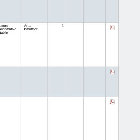
uttore
Area
1
inistrativo-
Istruttore
tabile