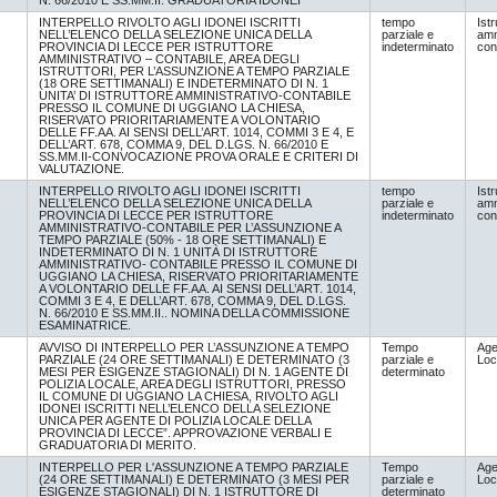
N. 66/2010 E SS.MM.II. GRADUATORIA IDONEI
INTERPELLO RIVOLTO AGLI IDONEI ISCRITTI
tempo
Istr
NELL’ELENCO DELLA SELEZIONE UNICA DELLA
parziale e
amm
PROVINCIA DI LECCE PER ISTRUTTORE
indeterminato
con
AMMINISTRATIVO – CONTABILE, AREA DEGLI
ISTRUTTORI, PER L’ASSUNZIONE A TEMPO PARZIALE
(18 ORE SETTIMANALI) E INDETERMINATO DI N. 1
UNITA’ DI ISTRUTTORE AMMINISTRATIVO-CONTABILE
PRESSO IL COMUNE DI UGGIANO LA CHIESA,
RISERVATO PRIORITARIAMENTE A VOLONTARIO
DELLE FF.AA. AI SENSI DELL’ART. 1014, COMMI 3 E 4, E
DELL’ART. 678, COMMA 9, DEL D.LGS. N. 66/2010 E
SS.MM.II-CONVOCAZIONE PROVA ORALE E CRITERI DI
VALUTAZIONE.
INTERPELLO RIVOLTO AGLI IDONEI ISCRITTI
tempo
Istr
NELL’ELENCO DELLA SELEZIONE UNICA DELLA
parziale e
amm
PROVINCIA DI LECCE PER ISTRUTTORE
indeterminato
con
AMMINISTRATIVO-CONTABILE PER L’ASSUNZIONE A
TEMPO PARZIALE (50% - 18 ORE SETTIMANALI) E
INDETERMINATO DI N. 1 UNITÀ DI ISTRUTTORE
AMMINISTRATIVO- CONTABILE PRESSO IL COMUNE DI
UGGIANO LA CHIESA, RISERVATO PRIORITARIAMENTE
A VOLONTARIO DELLE FF.AA. AI SENSI DELL’ART. 1014,
COMMI 3 E 4, E DELL’ART. 678, COMMA 9, DEL D.LGS.
N. 66/2010 E SS.MM.II.. NOMINA DELLA COMMISSIONE
ESAMINATRICE.
AVVISO DI INTERPELLO PER L’ASSUNZIONE A TEMPO
Tempo
Age
PARZIALE (24 ORE SETTIMANALI) E DETERMINATO (3
parziale e
Loc
MESI PER ESIGENZE STAGIONALI) DI N. 1 AGENTE DI
determinato
POLIZIA LOCALE, AREA DEGLI ISTRUTTORI, PRESSO
IL COMUNE DI UGGIANO LA CHIESA, RIVOLTO AGLI
IDONEI ISCRITTI NELL’ELENCO DELLA SELEZIONE
UNICA PER AGENTE DI POLIZIA LOCALE DELLA
PROVINCIA DI LECCE”. APPROVAZIONE VERBALI E
GRADUATORIA DI MERITO.
INTERPELLO PER L'ASSUNZIONE A TEMPO PARZIALE
Tempo
Age
(24 ORE SETTIMANALI) E DETERMINATO (3 MESI PER
parziale e
Loc
ESIGENZE STAGIONALI) DI N. 1 ISTRUTTORE DI
determinato