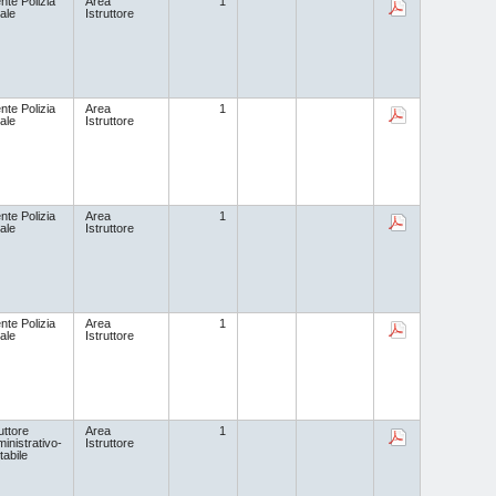
nte Polizia
Area
1
ale
Istruttore
nte Polizia
Area
1
ale
Istruttore
nte Polizia
Area
1
ale
Istruttore
nte Polizia
Area
1
ale
Istruttore
uttore
Area
1
inistrativo-
Istruttore
tabile