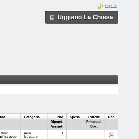
Sign In
Uggiano La Chiesa
filo
Categoria
Nro
Spesa
Estremi
Doc
Dipend.
Principali
Assunti
Doc.
uttore
Area
1
inistrativo-
Istruttore