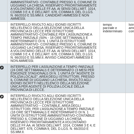
AMMINISTRATIVO- CONTABILE PRESSO IL COMUNE DI
UGGIANO LA CHIESA, RISERVATO PRIORITARIAMENTE
A VOLONTARIO DELLE FF.AA. AI SENSI DELL’ART. 1014,
COMMI 3 E 4, E DELL’ART. 678, COMMA 9, DEL D.LGS.
N. 66/2010 E SS.MM.II. CANDIDATI AMMESSI E NON
AMMESSI.
INTERPELLO RIVOLTO AGLI IDONEI ISCRITTI
tempo
Istr
NELL’ELENCO DELLA SELEZIONE UNICA DELLA
parziale e
amm
PROVINCIA DI LECCE PER ISTRUTTORE
indeterminato
con
AMMINISTRATIVO-CONTABILE PER L’ASSUNZIONE A
TEMPO PARZIALE (50% - 18 ORE SETTIMANALI) E
INDETERMINATO DI N. 1 UNITÀ DI ISTRUTTORE
AMMINISTRATIVO- CONTABILE PRESSO IL COMUNE DI
UGGIANO LA CHIESA, RISERVATO PRIORITARIAMENTE
A VOLONTARIO DELLE FF.AA. AI SENSI DELL’ART. 1014,
COMMI 3 E 4, E DELL’ART. 678, COMMA 9, DEL D.LGS.
N. 66/2010 E SS.MM.II. AVVISO CANDIDATI AMMESSI E
NON AMMESSI.
INTERPELLO PER L’ASSUNZIONE A TEMPO PARZIALE
(24 ORE SETTIMANALI) E DETERMINATO (3 MESI PER
ESIGENZE STAGIONALI) DI N. 1 UNITÀ DI “AGENTE DI
POLIZIA LOCALE”, AREA DEGLI ISTRUTTORI, PRESSO
IL COMUNE DI UGGIANO LA CHIESA, RIVOLTO AGLI
IDONEI ISCRITTI NELL’ELENCO DELLA SELEZIONE
UNICA PER AGENTE DI POLIZIA LOCALE DELLA
PROVINCIA DI LECCE.
INTERPELLO RIVOLTO AGLI IDONEI ISCRITTI
NELL’ELENCO DELLA SELEZIONE UNICA DELLA
PROVINCIA DI LECCE PER ISTRUTTORE
AMMINISTRATIVO – CONTABILE, AREA DEGLI
ISTRUTTORI, PER L’ASSUNZIONE A TEMPO PARZIALE
(18 ORE SETTIMANALI) E INDETERMINATO DI N. 1
UNITA’ DI ISTRUTTORE AMMINISTRATIVO-CONTABILE
PRESSO IL COMUNE DI UGGIANO LA CHIESA,
RISERVATO PRIORITARIAMENTE A VOLONTARIO
DELLE FF.AA. AI SENSI DELL’ART. 1014, COMMI 3 E 4, E
DELL’ART. 678, COMMA 9, DEL D.LGS. N. 66/2010 E
SS.MM.II.