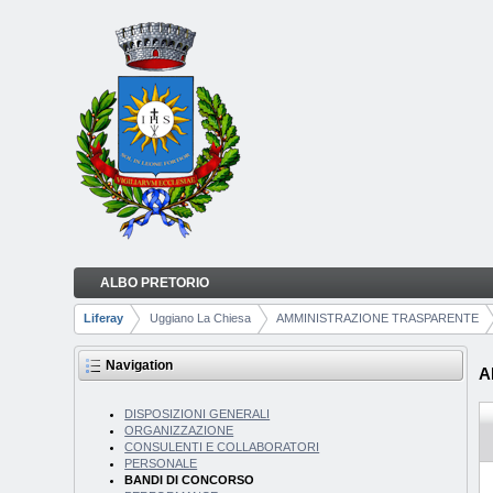
Skip to Content
ALBO PRETORIO
BANDI DI CONCORSO
Navigation
Liferay
Uggiano La Chiesa
AMMINISTRAZIONE TRASPARENTE
Breadcrumbs
Navigation
A
DISPOSIZIONI GENERALI
ORGANIZZAZIONE
CONSULENTI E COLLABORATORI
PERSONALE
BANDI DI CONCORSO