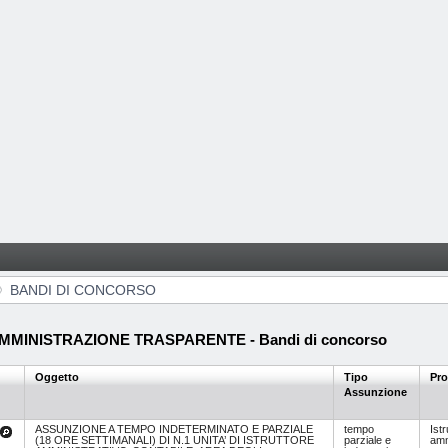
BANDI DI CONCORSO
MMINISTRAZIONE TRASPARENTE - Bandi di concorso
Oggetto
Tipo
Pro
Assunzione
ASSUNZIONE A TEMPO INDETERMINATO E PARZIALE
tempo
Istr
(18 ORE SETTIMANALI) DI N.1 UNITA’ DI ISTRUTTORE
parziale e
amm