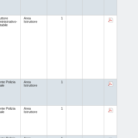
uttore
Area
1
inistrativo-
Istruttore
tabile
nte Polizia
Area
1
ale
Istruttore
nte Polizia
Area
1
ale
Istruttore