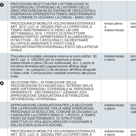
PROCEDURA SELETTIVA PER L’ATTRIBUZIONE DI
DIFFERENZIALI STIPENDIALI ALL’INTERNO DELLE
AREE (PROGRESSIONI ECONOMICHE ORIZZONTALI)
RISERVATA AI DIPENDENTI A TEMPO INDETERMINATO
DEL COMUNE DI UGGIANO LA CHIESA – ANNO 2024.
PROCEDURA DI MOBILITÀ VOLONTARIA ESTERNA EX
tempo pieno
Istr
ART. 30 D. LGS. N. 165/2001 PER LA COPERTURA, A
e
amm
TEMPO INDETERMINATO E PIENO (36 ORE
indeterminato
SETTIMANALI), DI N. 1 POSTO DI ISTRUTTORE
AMMINISTRATIVO (APPARTENENTE ALL’AREA DEGLI
ISTRUTTORI – EX CATEGORIA C) DA DESTINARE
ALL’UFFICIO ANAGRAFE E STATO CIVILE.
GRADUATORIA PROVVISORIA ALL'ESITO DELLA PROVA
ORALE.
Procedura di mobilità volontaria esterna ai sensi dell’art. 30
indeterminato
istr
del D. Lgs. n. 165/2001 per la copertura a tempo
e pieno
amm
indeterminato e pieno (36 ore settimanali), di n. 1 posto di
Istruttore Amministrativo (appartenente all’Area degli
Istruttori – ex categoria C) da destinare all’Ufficio Anagrafe
e Stato civile. Convocazione candidati ammessi alla prova
orale.
SELEZIONE PER L`ATTRIBUZIONE DELLA
PROGRESSIONE ECONOMICA ALL`INTERNO DELLE
AREE (DIFFERENZIALI STIPENDIALI) AL PERSONALE
DIPENDENTE - DECORRENZA 1° GENNAIO 2023.
APPROVAZIONE GRADUATORIA E ATTRIBUZIONE
DIFFERENZIALI STIPENDIALI.
APPROVAZIONE GRADUATORIA PER LA SELEZIONE
indeterminato
Istr
PER LA PROGRESSIONE TRA LE AREE RISERVATA AL
e pieno
Dire
PERSONALE DI RUOLO DEL COMUNE DI UGGIANO LA
vig
CHIESA PER LA COPERTURADI N. 1 POSTO, A TEMPO
PIENO ED INDETERMINATO, DI ISTRUTTORE
DIRETTIVO DI VIGILANZA (AREA DEI FUNZIONARI E
DELL’ELEVATA QUALIFICAZIONE).
PROCEDURA DI MOBILITÀ VOLONTARIA ESTERNA EX
indeterminato
istr
ART. 30 D. LGS. N. 165/2001 PER LA COPERTURA, A
e pieno
amm