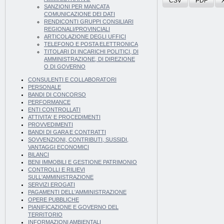
CSV
PDF
SANZIONI PER MANCATA
COMUNICAZIONE DEI DATI
RENDICONTI GRUPPI CONSILIARI
REGIONALI/PROVINCIALI
ARTICOLAZIONE DEGLI UFFICI
TELEFONO E POSTA ELETTRONICA
TITOLARI DI INCARICHI POLITICI, DI
AMMINISTRAZIONE, DI DIREZIONE
O DI GOVERNO
CONSULENTI E COLLABORATORI
PERSONALE
BANDI DI CONCORSO
PERFORMANCE
ENTI CONTROLLATI
ATTIVITA' E PROCEDIMENTI
PROVVEDIMENTI
BANDI DI GARA E CONTRATTI
SOVVENZIONI, CONTRIBUTI, SUSSIDI,
VANTAGGI ECONOMICI
BILANCI
BENI IMMOBILI E GESTIONE PATRIMONIO
CONTROLLI E RILIEVI
SULL'AMMINISTRAZIONE
SERVIZI EROGATI
PAGAMENTI DELL'AMMINISTRAZIONE
OPERE PUBBLICHE
PIANIFICAZIONE E GOVERNO DEL
TERRITORIO
INFORMAZIONI AMBIENTALI