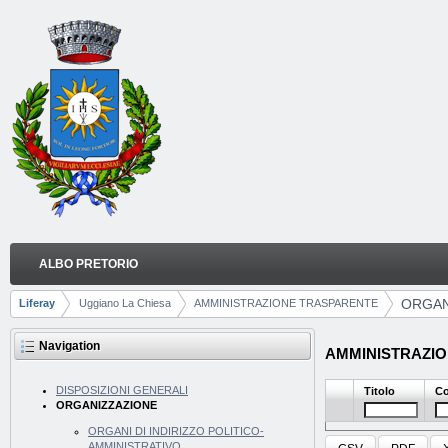
Skip to Content
ALBO PRETORIO
ORGANIZZAZIONE
Navigation
ORGAN
Liferay
Uggiano La Chiesa
AMMINISTRAZIONE TRASPARENTE
Breadcrumbs
Navigation
AMMINISTRAZION
DISPOSIZIONI GENERALI
Titolo
Co
ORGANIZZAZIONE
ORGANI DI INDIRIZZO POLITICO-
AMMINISTRATIVO