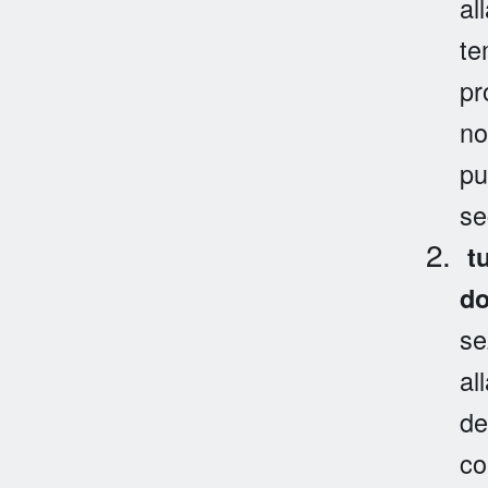
al
te
pr
no
pu
se
tu
d
se
al
de
co