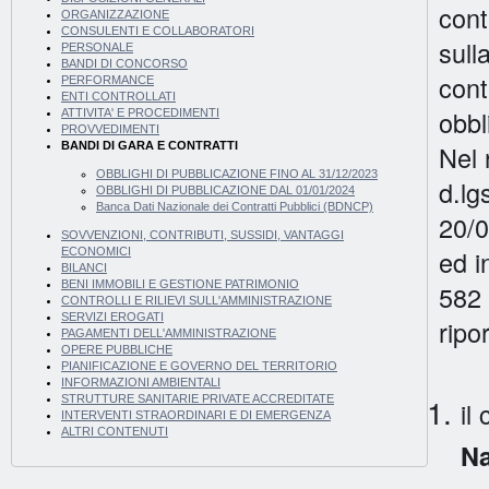
cont
ORGANIZZAZIONE
CONSULENTI E COLLABORATORI
sull
PERSONALE
BANDI DI CONCORSO
cont
PERFORMANCE
ENTI CONTROLLATI
obbl
ATTIVITA' E PROCEDIMENTI
PROVVEDIMENTI
Nel 
BANDI DI GARA E CONTRATTI
OBBLIGHI DI PUBBLICAZIONE FINO AL 31/12/2023
d.lg
OBBLIGHI DI PUBBLICAZIONE DAL 01/01/2024
Banca Dati Nazionale dei Contratti Pubblici (BDNCP)
20/0
SOVVENZIONI, CONTRIBUTI, SUSSIDI, VANTAGGI
ed i
ECONOMICI
BILANCI
BENI IMMOBILI E GESTIONE PATRIMONIO
582 
CONTROLLI E RILIEVI SULL'AMMINISTRAZIONE
SERVIZI EROGATI
ripor
PAGAMENTI DELL'AMMINISTRAZIONE
OPERE PUBBLICHE
PIANIFICAZIONE E GOVERNO DEL TERRITORIO
INFORMAZIONI AMBIENTALI
STRUTTURE SANITARIE PRIVATE ACCREDITATE
il
INTERVENTI STRAORDINARI E DI EMERGENZA
ALTRI CONTENUTI
Na