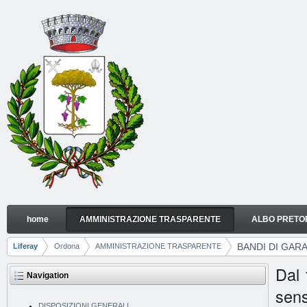
Skip to Content
home
AMMINISTRAZIONE TRASPARENTE
ALBO PRETO
BANDI DI GARA E CONTRATTI
Navigation
BANDI DI GAR
Liferay
Ordona
AMMINISTRAZIONE TRASPARENTE
Breadcrumbs
Dal 
Navigation
sens
DISPOSIZIONI GENERALI