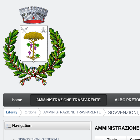
Skip to Content
home
AMMINISTRAZIONE TRASPARENTE
ALBO PRETO
SOVVENZIONI, CONTRIBUTI, SUSSIDI, VANTAGGI
Navigation
SOVVENZIONI,
Liferay
Ordona
AMMINISTRAZIONE TRASPARENTE
Breadcrumbs
Navigation
AMMINISTRAZIONE TR
DISPOSIZIONI GENERALI
Titolo
Conte