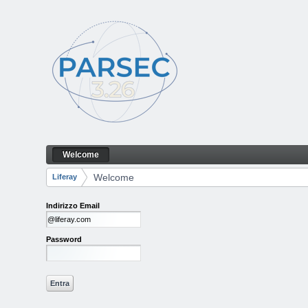
Salta al contenuto
Welcome
Welcome
Navigazione
Welcome
Liferay
Breadcrumb
Indirizzo Email
Password