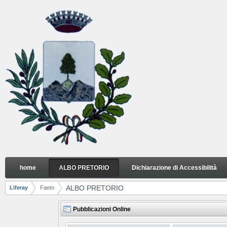
Salta al contenuto
home
ALBO PRETORIO
Dichiarazione di Accessibilità
ALBO PRETORIO
Navigazione
ALBO PRETORIO
Liferay
Faeto
Breadcrumb
Pubblicazioni Online