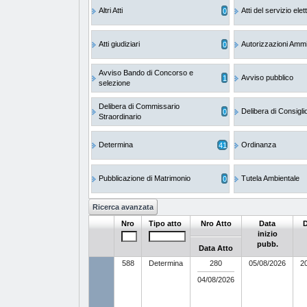
Altri Atti
0
Atti del servizio elet
Atti giudiziari
0
Autorizzazioni Ammi
Avviso Bando di Concorso e
1
Avviso pubblico
selezione
Delibera di Commissario
0
Delibera di Consigl
Straordinario
Determina
41
Ordinanza
Pubblicazione di Matrimonio
0
Tutela Ambientale
Nro
Tipo atto
Nro Atto
Data
D
inizio
pubb.
Data Atto
588
Determina
280
05/08/2026
2
04/08/2026