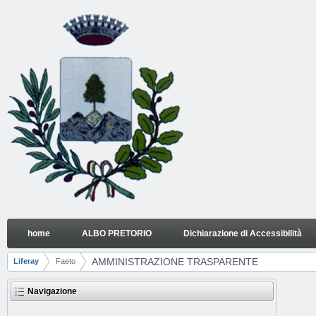
Salta al contenuto
home
ALBO PRETORIO
Dichiarazione di Accessibilità
AMMINISTRAZIONE TRASPARENTE
Navigazione
AMMINISTRAZIONE TRASPARENTE
Liferay
Faeto
Breadcrumb
Navigazione