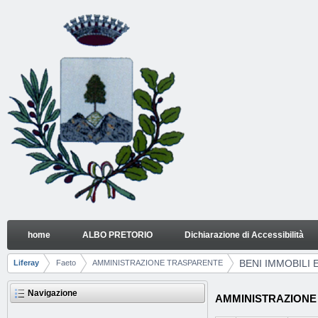
Salta al contenuto
home
ALBO PRETORIO
Dichiarazione di Accessibilità
BENI IMMOBILI E GESTIONE PATRIMONIO
Navigazione
BENI IMMOBILI
Liferay
Faeto
AMMINISTRAZIONE TRASPARENTE
Breadcrumb
Navigazione
AMMINISTRAZIONE T