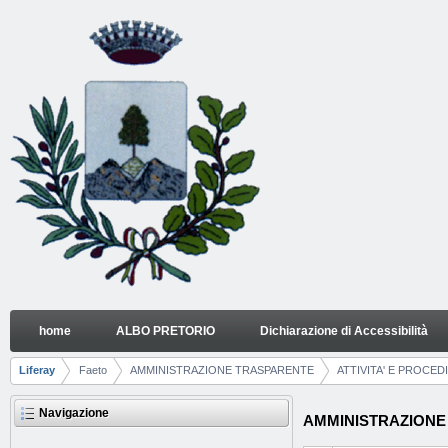
Salta al contenuto
home
ALBO PRETORIO
Dichiarazione di Accessibilità
TIPOLOGIE DI PROCEDIMENTO
Navigazione
Liferay
Faeto
AMMINISTRAZIONE TRASPARENTE
ATTIVITA' E PROCED
Breadcrumb
Navigazione
AMMINISTRAZIONE T